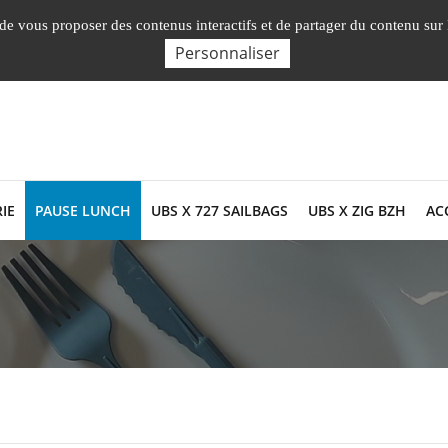
Nos Facultés, 
, de vous proposer des contenus interactifs et de partager du contenu sur
Personnaliser
IE
PAUSE LUNCH
UBS X 727 SAILBAGS
UBS X ZIG BZH
AC