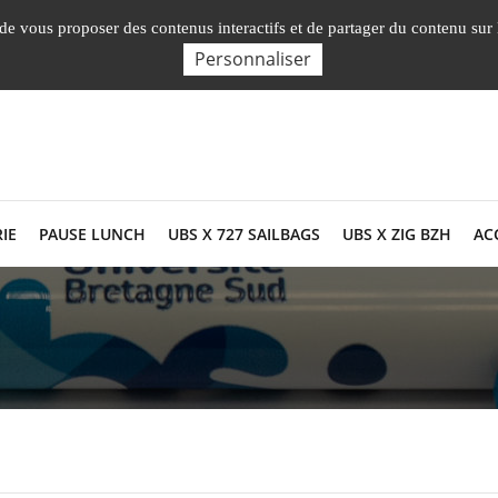
Nos Facultés, 
, de vous proposer des contenus interactifs et de partager du contenu sur
Personnaliser
IE
PAUSE LUNCH
UBS X 727 SAILBAGS
UBS X ZIG BZH
AC