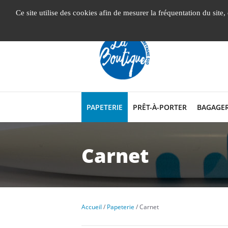
Gestion de vos préférences liées aux cookies
Ce site utilise des cookies afin de mesurer la fréquentation du site
PAPETERIE
PRÊT-À-PORTER
BAGAGER
Carnet
Accueil
Papeterie
Carnet