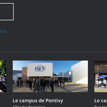
6 05
Le campus de Pontivy
Le c