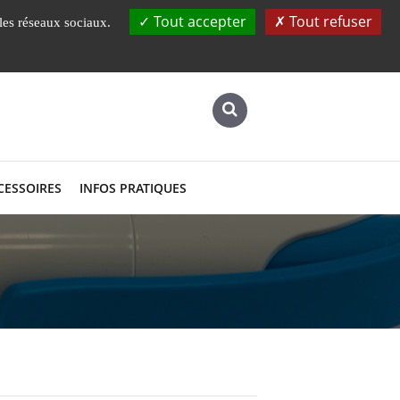
Instituts, Ecole
Laboratoires
UBS
Tout accepter
Tout refuser
 les réseaux sociaux.
CESSOIRES
INFOS PRATIQUES