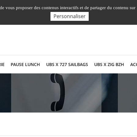
Nos Facultés, 
, de vous proposer des contenus interactifs et de partager du contenu sur
Personnaliser
IE
PAUSE LUNCH
UBS X 727 SAILBAGS
UBS X ZIG BZH
AC